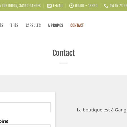
5 RUE BIRON, 34190 GANGES
E-MAIL
09:00 - 18H30
04 67 73 6
ÉS
THÉS
CAPSULES
A PROPOS
CONTACT
Contact
La boutique est à Gange
oire)