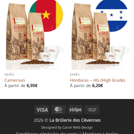
CAFÉS
CAFÉS
Cameroun
Honduras – HG (High Grade)
À partir de
6,95
€
À partir de
6,20
€
Visa
MasterCard
Stripe
Cash
on
2026 ©
La Brûlerie des Cévennes
Pickup
Designed by
Caron Web Design
Conditions générales de vente
|
Mentions Légales