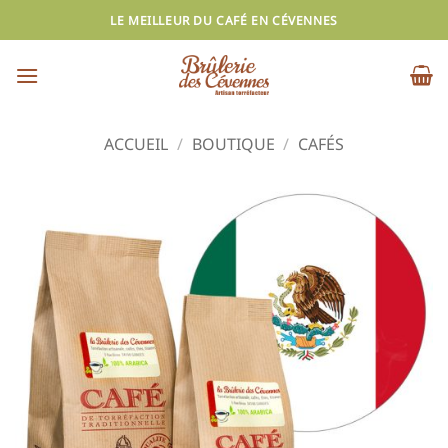
Passer
LE MEILLEUR DU CAFÉ EN CÉVENNES
au
contenu
ACCUEIL
/
BOUTIQUE
/
CAFÉS