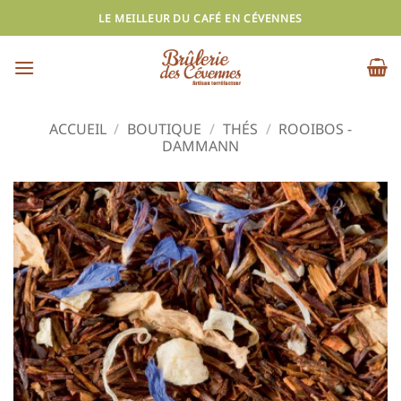
Passer
LE MEILLEUR DU CAFÉ EN CÉVENNES
au
contenu
ACCUEIL
/
BOUTIQUE
/
THÉS
/
ROOIBOS -
DAMMANN