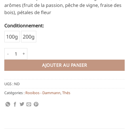
arômes (fruit de la passion, pêche de vigne, fraise des
bois), pétales de fleur
Conditionnement:
Alternative:
100g
200g
quantité de Oriental
AJOUTER AU PANIER
UGS :
ND
Catégories :
Rooibos - Dammann
,
Thés