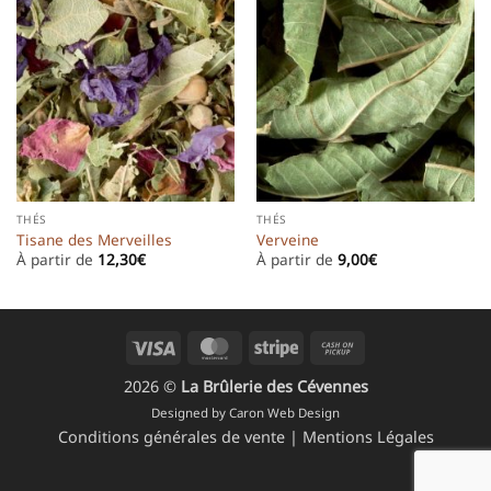
THÉS
THÉS
Tisane des Merveilles
Verveine
À partir de
12,30
€
À partir de
9,00
€
Visa
MasterCard
Stripe
Cash
on
2026 ©
La Brûlerie des Cévennes
Pickup
Designed by
Caron Web Design
Conditions générales de vente
|
Mentions Légales