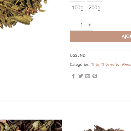
100g
200g
quantité de Earl Grey Sencha
AJO
UGS :
ND
Catégories :
Thés
,
Thés verts - Alve