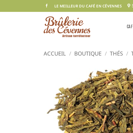
Passer
LE MEILLEUR DU CAFÉ EN CÉVENNES
au
contenu
CAF
ACCUEIL
/
BOUTIQUE
/
THÉS
/