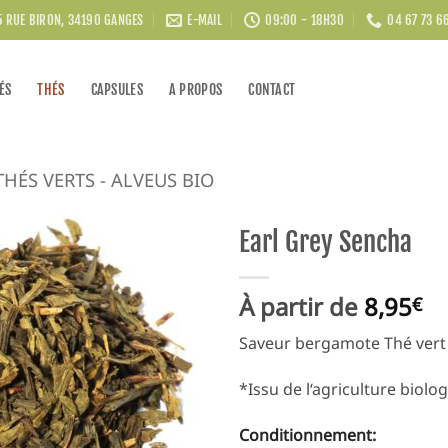
5 RUE BIRON, 34190 GANGES
E-MAIL
09:00 - 18H30
04 67 73 6
ÉS
THÉS
CAPSULES
A PROPOS
CONTACT
THÉS VERTS - ALVEUS BIO
Earl Grey Sencha
À partir de
8,95
€
Saveur bergamote Thé vert 
*Issu de l‘agriculture biolo
Conditionnement:
Alternative: