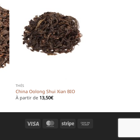
THÉS
China Oolong Shui Xian BIO
À partir de
13,50
€
Visa
MasterCard
Stripe
Cash
on
Pickup