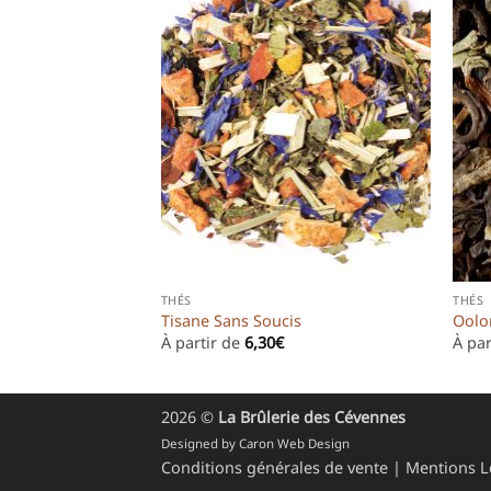
THÉS
THÉS
Tisane Sans Soucis
Oolo
À partir de
6,30
€
À par
2026 ©
La Brûlerie des Cévennes
Designed by
Caron Web Design
Conditions générales de vente
|
Mentions L