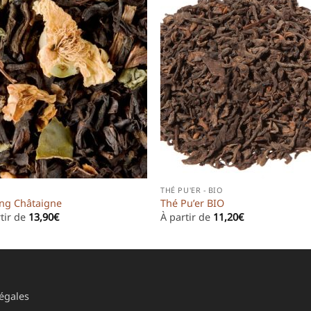
THÉ PU'ER - BIO
ng Châtaigne
Thé Pu’er BIO
tir de
13,90
€
À partir de
11,20
€
égales