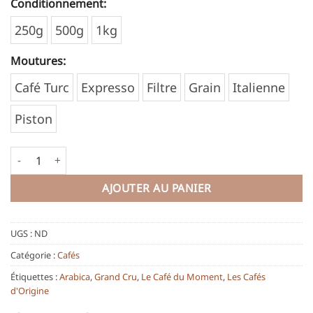
Conditionnement:
Alternative:
250g
500g
1kg
Moutures:
Café Turc
Expresso
Filtre
Grain
Italienne
Piston
quantité de Sumatra Mandheling Permata Gayo
AJOUTER AU PANIER
UGS :
ND
Catégorie :
Cafés
Étiquettes :
Arabica
,
Grand Cru
,
Le Café du Moment
,
Les Cafés
d'Origine