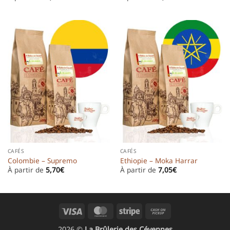
CAFÉS
CAFÉS
Colombie – Supremo
Ethiopie – Moka Harrar
À partir de
5,70
€
À partir de
7,05
€
Visa
MasterCard
Stripe
Cash
on
2026 ©
La Brûlerie des Cévennes