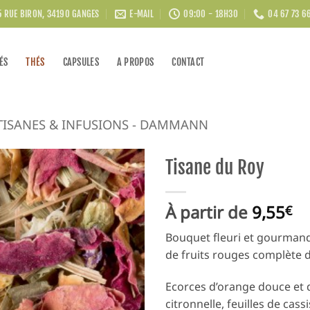
5 RUE BIRON, 34190 GANGES
E-MAIL
09:00 - 18H30
04 67 73 6
ÉS
THÉS
CAPSULES
A PROPOS
CONTACT
TISANES & INFUSIONS - DAMMANN
Tisane du Roy
À partir de
9,55
€
Bouquet fleuri et gourmand
de fruits rouges complète 
Ecorces d’orange douce et d
citronnelle, feuilles de cas