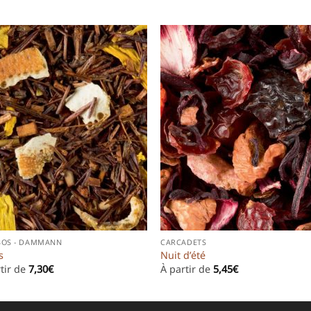
BOS - DAMMANN
CARCADETS
s
Nuit d’été
tir de
7,30
€
À partir de
5,45
€