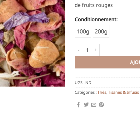
de fruits rouges
Conditionnement:
Alternative:
100g
200g
quantité de Tisane du Roy
AJO
UGS :
ND
Catégories :
Thés
,
Tisanes & Infus